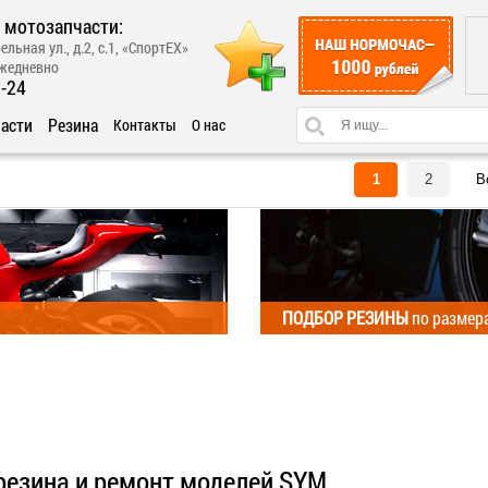
 мотозапчасти:
ельная ул., д.2, с.1, «СпортЕХ»
ежедневно
1-24
асти
Резина
Контакты
О нас
1
2
В
ПОДБОР РЕЗИНЫ
по размер
 резина и ремонт моделей SYM