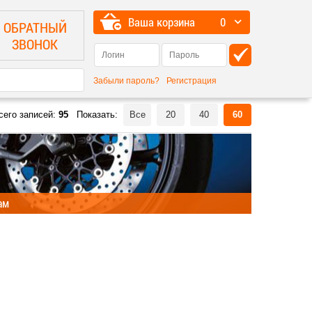
Ваша корзина
0
ОБРАТНЫЙ
ЗВОНОК
Забыли пароль?
Регистрация
сего записей:
95
Показать:
Все
20
40
60
ам