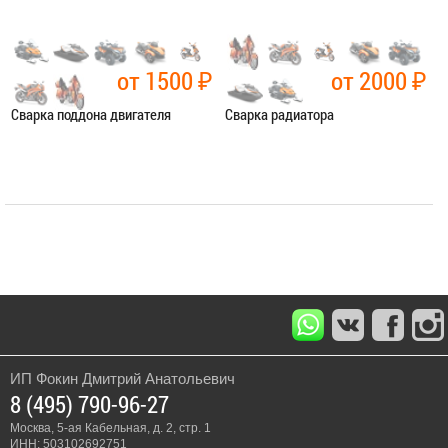
от 1500
₽
от 2000
₽
Сварка поддона двигателя
Сварка радиатора
Категория:
Сварочные работы
Категория:
Сварочные работы
ЗАПИСАТЬСЯ В СЕРВИС
ЗАПИСАТЬСЯ В СЕРВИС
ИП Фокин Дмитрий Анатольевич
8 (495) 790-96-27
Москва, 5-ая Кабельная, д. 2, стр. 1
ИНН: 503102692751