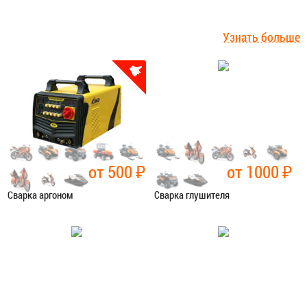
Узнать больше
Аргонно-дуговая сварка
Невозможно восстановить детали мотоцикла, изготовленные,
например, из алюминия, его сплавов, нержавеющей стали,
титана и т. п. при помощи обычной дуговой сварки.
При
ремонте деталей коробок передач, поддонов картера,
блоков двигателя
, радиаторов, применяется сварка
аргоном.
от 500
₽
от 1000
₽
Принцип действия аргона
Сварка аргоном
Сварка глушителя
Аргон обладает большей плотностью по сравнению с
кислородом, и «перекрывает» доступ воздуха к сварочной
Категория:
Сварочные работы
Категория:
Сварочные работы
ванне. Таким образом не образуется оксидная пленка,
характерная для взаимодействия кислорода с поверхностью
алюминия, которая препятствует проведению качественной
ЗАПИСАТЬСЯ В СЕРВИС
ЗАПИСАТЬСЯ В СЕРВИС
сварки изделия. Кроме этого струя аргона выдувает все
образующиеся во время сварки.