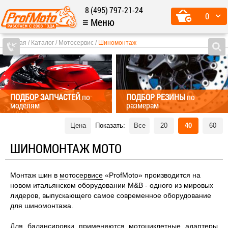
8 (495) 797-21-24
0
≡ Меню
Главная
Каталог
Мотосервис
Шиномонтаж
ПОДБОР ЗАПЧАСТЕЙ
по
ПОДБОР РЕЗИНЫ
по
моделям
размерам
Цена
Показать:
Все
20
40
60
ШИНОМОНТАЖ МОТО
Монтаж шин в
мотосервисе
«ProfMoto» производится на
новом итальянском оборудовании M&B - одного из мировых
лидеров, выпускающего самое современное оборудование
для шиномонтажа.
Для
балансировки
применяются мотоциклетные адаптеры