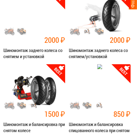
Фильтр
Фильтр
ЗАПИСАТЬСЯ В СЕРВИС
ЗАПИСАТЬСЯ В СЕРВИС
2000
₽
2000
₽
Шиномонтаж заднего колеса со
Шиномонтаж заднего колеса со
снятием и установкой
снятием/установкой
Категория:
Шиномонтаж
Категория:
Шиномонтаж
ЗАПИСАТЬСЯ В СЕРВИС
ЗАПИСАТЬСЯ В СЕРВИС
1500
₽
850
₽
Шиномонтаж и балансировка при
Шиномонтаж и балансировка
снятом колесе
спицованного колеса при снятом
колесе