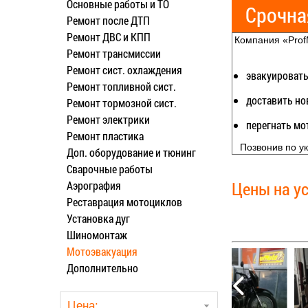
Основные работы и ТО
Срочна
Ремонт после ДТП
Ремонт ДВС и КПП
Компания «Prof
Ремонт трансмиссии
Ремонт сист. охлаждения
эвакуировать
Ремонт топливной сист.
доставить но
Ремонт тормозной сист.
Ремонт электрики
перегнать мо
Ремонт пластика
Позвонив по у
Доп. оборудование и тюнинг
Сварочные работы
Цены на у
Аэрография
Реставрация мотоциклов
Установка дуг
Шиномонтаж
Мотоэвакуация
Дополнительно
Спортивные мо
Классические 
Чопперы и кру
Цена: