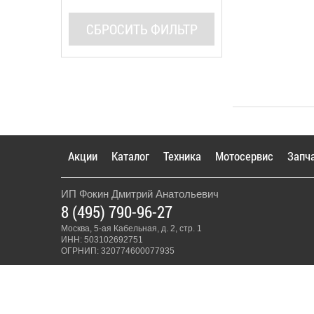
СБРОСИТЬ ФИЛЬТР
Акции
Каталог
Техника
Мотосервис
Запч
ИП Фокин Дмитрий Анатольевич
8 (495) 790-96-27
Москва, 5-ая Кабельная, д. 2, стр. 1
ИНН: 503102692751
ОГРНИП: 320774600077935