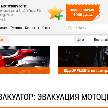
 мотозапчасти:
ельная ул., д.2, с.1, «СпортЕХ»
ежедневно
1-24
асти
Резина
Контакты
О нас
Цена
Всего на
ция
ПОДБОР РЕЗИНЫ
по размер
ВАКУАТОР: ЭВАКУАЦИЯ МОТОЦ