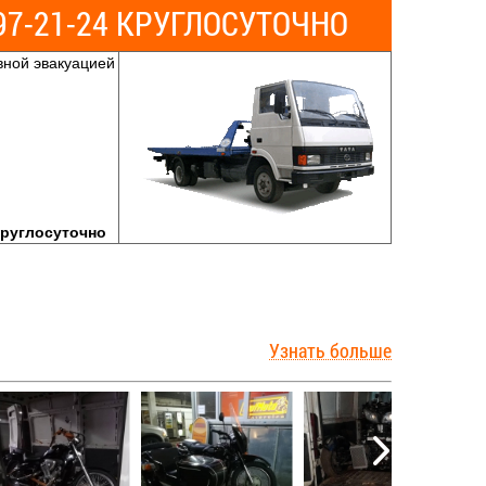
 797-21-24 КРУГЛОСУТОЧНО
вной эвакуацией
круглосуточно
Узнать больше
ации в
Цена с оформлением
rofMoto,
Цена эвакуации, руб.
договора хранения на
месте, руб.
3000
3500
5000
3000
3500
5000