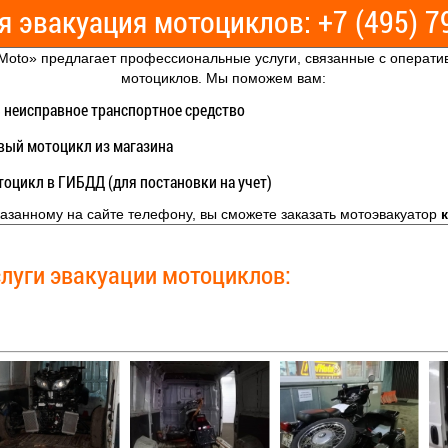
я эвакуация мотоциклов: +7 (495)
Moto» предлагает профессиональные услуги, связанные с операти
мотоциклов. Мы поможем вам:
 неисправное транспортное средство
вый мотоцикл из магазина
тоцикл в ГИБДД (для постановки на учет)
казанному на сайте телефону, вы сможете заказать мотоэвакуатор
слуги эвакуации мотоциклов:
Цена эваку
Класс мото техники
мотосервис P
руб.
тоциклы и скутеры
мотоциклы
изеры