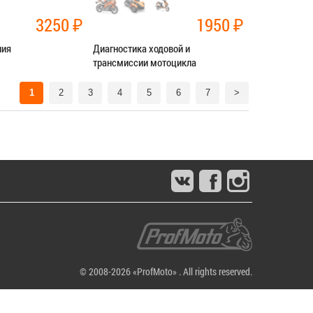
3250
₽
1950
₽
ния
Диагностика ходовой и
трансмиссии мотоцикла
нт трансмиссии
Категория:
Диагностика
1
2
3
4
5
6
7
>
СЯ В СЕРВИС
ЗАПИСАТЬСЯ В СЕРВИС
© 2008-2026 «ProfMoto» . All rights reserved.