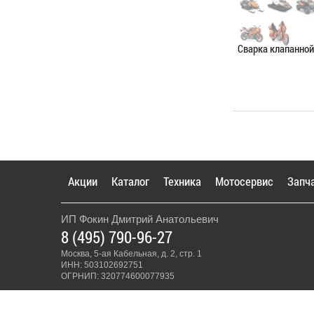
Сварка клапанно
Категория:
Сваро
ЗАПИСАТЬС
Акции
Каталог
Техника
Мотосервис
Запч
ИП Фокин Дмитрий Анатольевич
8 (495) 790-96-27
Москва, 5-ая Кабельная, д. 2, стр. 1
ИНН: 503102692751
ОГРНИП: 320774600077935