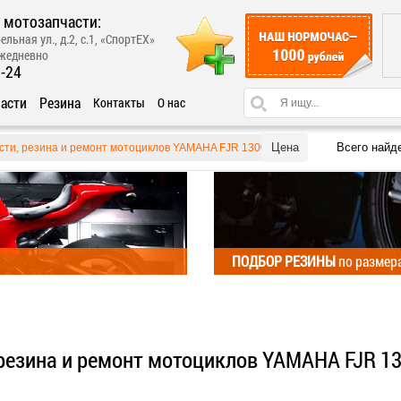
 мотозапчасти:
ельная ул., д.2, с.1, «СпортЕХ»
ежедневно
1-24
асти
Резина
Контакты
О нас
Цена
Всего найд
сти, резина и ремонт мотоциклов YAMAHA FJR 1300
ПОДБОР РЕЗИНЫ
по размер
 резина и ремонт мотоциклов YAMAHA FJR 1