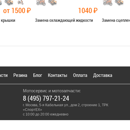
от 1500
₽
1040
₽
й крышки
Замена охлаждающей жидкости
Замена сцепле
чные работы
Категория:
Ремонт сист.
Категория:
Ремо
охлаждения
Я В СЕРВИС
ЗАПИСАТЬ
ЗАПИСАТЬСЯ В СЕРВИС
асти
Резина
Блог
Контакты
Оплата
Доставка
Мотосервис и мотозапчасти:
8 (495) 797-21-24
г. Москва, 5-я Кабельная ул., дом 2, строение 1, ТРК
«СпортЕХ»
с 10:00 до 20:00 ежедневно