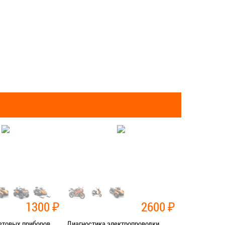
1300
₽
2600
₽
етовых приборов
Диагностика электропроводки