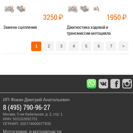
3250
₽
1950
₽
Замена сцепления
Диагностика ходовой и
трансмиссии мотоцикла
Категория:
Ремонт трансмиссии
Категория:
Диагностика
1
2
3
4
5
6
7
>
ЗАПИСАТЬСЯ В СЕРВИС
ЗАПИСАТЬСЯ В СЕРВИС
ИП Фокин Дмитрий Анатольевич
8 (495) 790-96-27
Москва, 5-ая Кабельная, д. 2, стр. 1
ИНН: 503102692751
ОГРНИП: 320774600077935
Мотосервис и мотозапчасти: