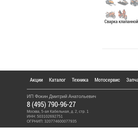
Сварка клапанно
Категория:
Сваро
ЗАПИСАТЬС
Акции
Каталог
Техника
Мотосервис
Запч
ИП Фокин Дмитрий Анатольевич
8 (495) 790-96-27
Москва, 5-ая Кабельная, д. 2, стр. 1
ИНН: 503102692751
ОГРНИП: 320774600077935