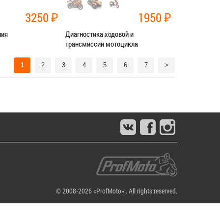
3250
₽
1950
₽
ния
Диагностика ходовой и
трансмиссии мотоцикла
нт трансмиссии
Категория:
Диагностика
1
2
3
4
5
6
7
>
СЯ В СЕРВИС
ЗАПИСАТЬСЯ В СЕРВИС
© 2008-2026 «ProfMoto» . All rights reserved.