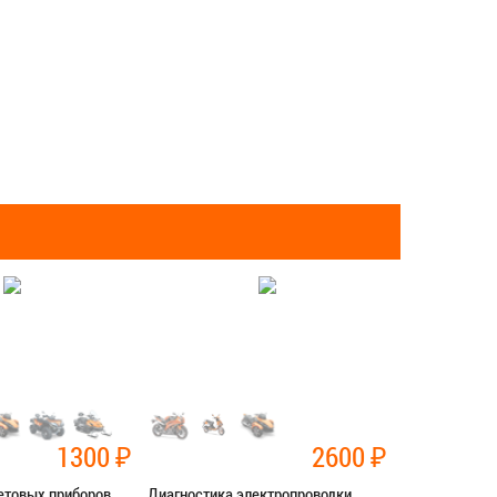
1300
₽
2600
₽
етовых приборов
Диагностика электропроводки