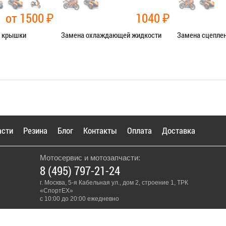
от 1500
₽
1040
₽
й крышки
Замена охлаждающей жидкости
Замена сцепле
чные работы
Категория:
Ремонт сист.
Категория:
Ремо
охлаждения
Я В СЕРВИС
ЗАПИСАТЬ
ЗАПИСАТЬСЯ В СЕРВИС
асти
Резина
Блог
Контакты
Оплата
Доставка
Мотосервис и мотозапчасти:
8 (495) 797-21-24
г. Москва, 5-я Кабельная ул., дом 2, строение 1, ТРК
«СпортЕХ»
с 10:00 до 20:00 ежедневно