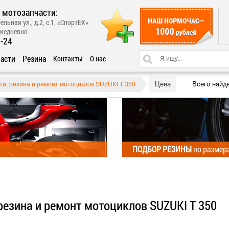
 мотозапчасти:
ельная ул., д.2, с.1, «СпортЕХ»
ежедневно
1-24
асти
Резина
Контакты
О нас
Цена
Всего найд
ти, резина и ремонт мотоциклов SUZUKI T 350
ПОДБОР РЕЗИНЫ
по размер
резина и ремонт мотоциклов SUZUKI T 350