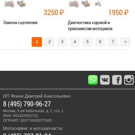
3250
₽
1950
₽
Замена сцепления
Диагностика ходовой и
трансмиссии мотоцикла
Категория:
Ремонт трансмиссии
Категория:
Диагностика
1
2
3
4
5
6
7
>
ЗАПИСАТЬСЯ В СЕРВИС
ЗАПИСАТЬСЯ В СЕРВИС
ИП Фокин Дмитрий Анатольевич
8 (495) 790-96-27
Москва, 5-ая Кабельная, д. 2, стр. 1
ИНН: 503102692751
ОГРНИП: 320774600077935
Мотосервис и мотозапчасти: