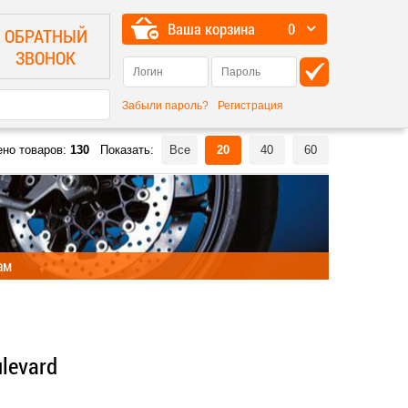
Ваша корзина
0
ОБРАТНЫЙ
ЗВОНОК
Забыли пароль?
Регистрация
ено товаров:
130
Показать:
Все
20
40
60
ам
levard