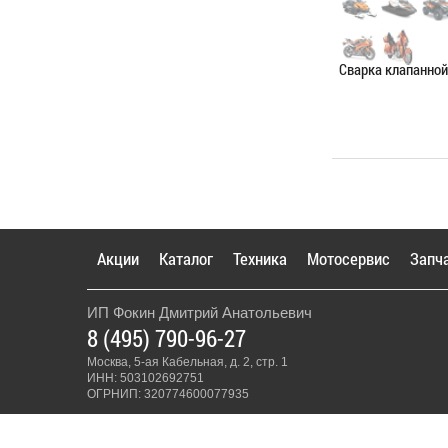
Сварка клапанно
Категория:
Сваро
ЗАПИСАТЬС
Акции
Каталог
Техника
Мотосервис
Запч
ИП Фокин Дмитрий Анатольевич
8 (495) 790-96-27
Москва, 5-ая Кабельная, д. 2, стр. 1
ИНН: 503102692751
ОГРНИП: 320774600077935