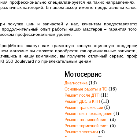
ния профессионально специализируется на таких направлениях, к
 различных категорий. В нашем ассортименте представлены каче
при покупке шин и запчастей у нас, клиентам предоставляет
 продолжительный опыт работы наших мастеров – гарантия того
высоком профессиональном уровне.
ПрофМото» окажут вам грамотную консультационную поддержк
шем магазине вы сможете приобрести как оригинальные запчасти, 
атившись в нашу компанию, вы получите отличный сервис, про
I S50 Boulevard по привлекательным ценам!
Мотосервис
(13)
Диагностика
(16)
Основные работы и ТО
(11)
Ремонт после ДТП
(11)
Ремонт ДВС и КПП
(6)
Ремонт трансмиссии
(1)
Ремонт сист. охлаждения
(4)
Ремонт топливной сист.
(6)
Ремонт тормозной сист.
(3)
Ремонт электрики