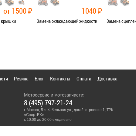
от 1500
₽
1040
₽
й крышки
Замена охлаждающей жидкости
Замена сцепле
чные работы
Категория:
Ремонт сист.
Категория:
Ремо
охлаждения
Я В СЕРВИС
ЗАПИСАТЬ
ЗАПИСАТЬСЯ В СЕРВИС
асти
Резина
Блог
Контакты
Оплата
Доставка
Мотосервис и мотозапчасти:
8 (495) 797-21-24
г. Москва, 5-я Кабельная ул., дом 2, строение 1, ТРК
«СпортЕХ»
с 10:00 до 20:00 ежедневно