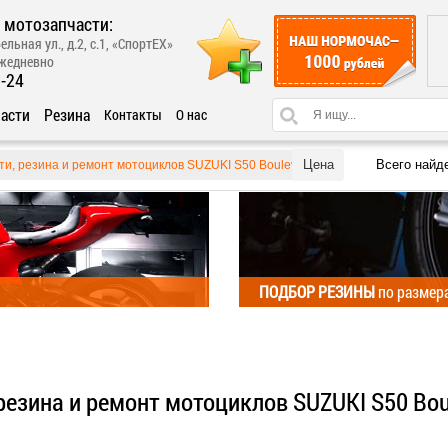
 мотозапчасти:
ельная ул., д.2, с.1, «СпортЕХ»
ежедневно
1-24
асти
Резина
Контакты
О нас
Цена
Всего найд
ти, резина и ремонт мотоциклов SUZUKI S50 Boulevard
ПОДБОР РЕЗИНЫ
по размер
резина и ремонт мотоциклов SUZUKI S50 Bou