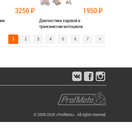
3250
₽
1950
₽
ния
Диагностика ходовой и
трансмиссии мотоцикла
нт трансмиссии
Категория:
Диагностика
1
2
3
4
5
6
7
>
СЯ В СЕРВИС
ЗАПИСАТЬСЯ В СЕРВИС
© 2008-2026 «ProfMoto» . All rights reserved.