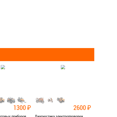
1300
₽
2600
₽
етовых приборов
Диагностика электропроводки