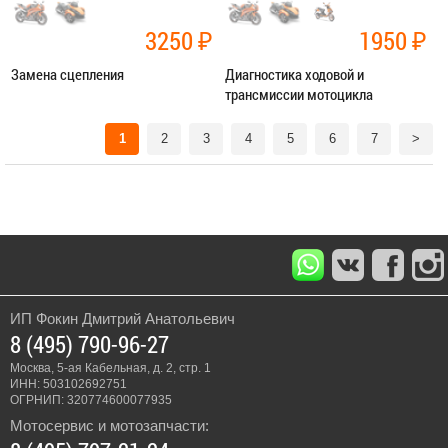
3250
₽
1950
₽
Замена сцепления
Диагностика ходовой и
трансмиссии мотоцикла
Категория:
Ремонт трансмиссии
Категория:
Диагностика
1
2
3
4
5
6
7
>
ЗАПИСАТЬСЯ В СЕРВИС
ЗАПИСАТЬСЯ В СЕРВИС
ИП Фокин Дмитрий Анатольевич
8 (495) 790-96-27
Москва, 5-ая Кабельная, д. 2, стр. 1
ИНН: 503102692751
ОГРНИП: 320774600077935
Мотосервис и мотозапчасти: