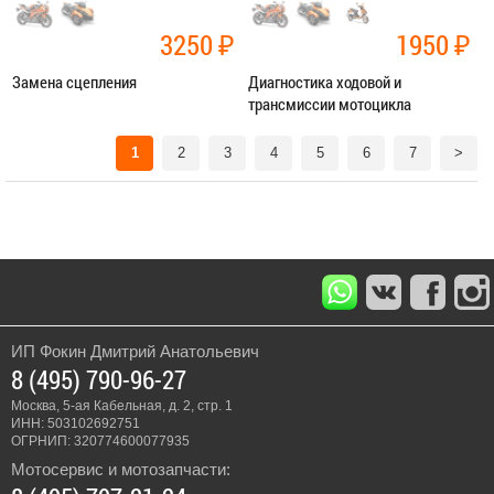
3250
₽
1950
₽
Замена сцепления
Диагностика ходовой и
трансмиссии мотоцикла
Категория:
Ремонт трансмиссии
Категория:
Диагностика
1
2
3
4
5
6
7
>
ЗАПИСАТЬСЯ В СЕРВИС
ЗАПИСАТЬСЯ В СЕРВИС
ИП Фокин Дмитрий Анатольевич
8 (495) 790-96-27
Москва, 5-ая Кабельная, д. 2, стр. 1
ИНН: 503102692751
ОГРНИП: 320774600077935
Мотосервис и мотозапчасти: