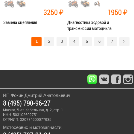
3250
₽
1950
₽
Замена сцепления
Диагностика ходовой и
трансмиссии мотоцикла
Категория:
Ремонт трансмиссии
Категория:
Диагностика
1
2
3
4
5
6
7
>
ЗАПИСАТЬСЯ В СЕРВИС
ЗАПИСАТЬСЯ В СЕРВИС
ИП Фокин Дмитрий Анатольевич
8 (495) 790-96-27
Москва, 5-ая Кабельная, д. 2, стр. 1
ИНН: 503102692751
ОГРНИП: 320774600077935
Мотосервис и мотозапчасти: