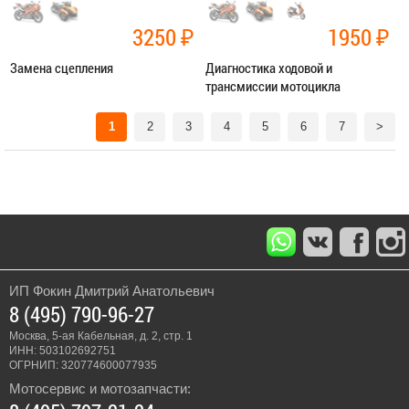
3250
₽
1950
₽
Замена сцепления
Диагностика ходовой и
трансмиссии мотоцикла
Категория:
Ремонт трансмиссии
Категория:
Диагностика
1
2
3
4
5
6
7
>
ЗАПИСАТЬСЯ В СЕРВИС
ЗАПИСАТЬСЯ В СЕРВИС
ИП Фокин Дмитрий Анатольевич
8 (495) 790-96-27
Москва, 5-ая Кабельная, д. 2, стр. 1
ИНН: 503102692751
ОГРНИП: 320774600077935
Мотосервис и мотозапчасти: