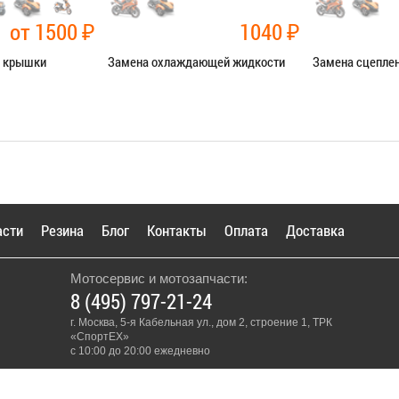
от 1500
₽
1040
₽
й крышки
Замена охлаждающей жидкости
Замена сцепле
чные работы
Категория:
Ремонт сист.
Категория:
Ремо
охлаждения
Я В СЕРВИС
ЗАПИСАТЬ
ЗАПИСАТЬСЯ В СЕРВИС
асти
Резина
Блог
Контакты
Оплата
Доставка
Мотосервис и мотозапчасти:
8 (495) 797-21-24
г. Москва, 5-я Кабельная ул., дом 2, строение 1, ТРК
«СпортЕХ»
с 10:00 до 20:00 ежедневно