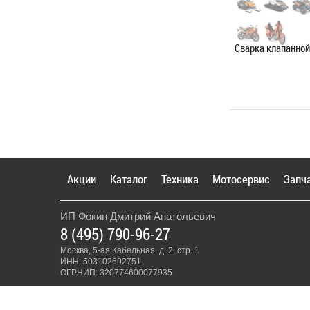
Сварка клапанно
Категория:
Сваро
ЗАПИСАТЬС
Акции
Каталог
Техника
Мотосервис
Запч
ИП Фокин Дмитрий Анатольевич
8 (495) 790-96-27
Москва, 5-ая Кабельная, д. 2, стр. 1
ИНН: 503102692751
ОГРНИП: 320774600077935