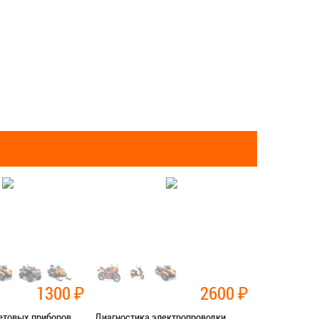
1300
₽
2600
₽
етовых приборов
Диагностика электропроводки