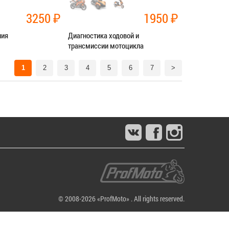
3250
₽
1950
₽
ния
Диагностика ходовой и
трансмиссии мотоцикла
нт трансмиссии
Категория:
Диагностика
1
2
3
4
5
6
7
>
СЯ В СЕРВИС
ЗАПИСАТЬСЯ В СЕРВИС
© 2008-2026 «ProfMoto» . All rights reserved.