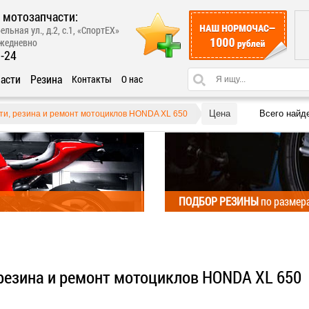
 мотозапчасти:
ельная ул., д.2, с.1, «СпортЕХ»
ежедневно
1-24
асти
Резина
Контакты
О нас
Цена
Всего найд
ти, резина и ремонт мотоциклов HONDA XL 650
ПОДБОР РЕЗИНЫ
по размер
 резина и ремонт мотоциклов HONDA XL 650