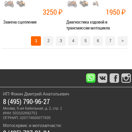
3250
₽
1950
₽
Замена сцепления
Диагностика ходовой и
трансмиссии мотоцикла
Категория:
Ремонт трансмиссии
Категория:
Диагностика
1
2
3
4
5
6
7
>
ЗАПИСАТЬСЯ В СЕРВИС
ЗАПИСАТЬСЯ В СЕРВИС
ИП Фокин Дмитрий Анатольевич
8 (495) 790-96-27
Москва, 5-ая Кабельная, д. 2, стр. 1
ИНН: 503102692751
ОГРНИП: 320774600077935
Мотосервис и мотозапчасти: