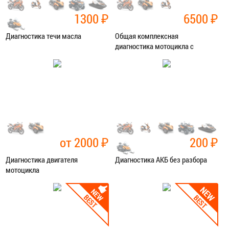
1300
₽
6500
₽
Диагностика течи масла
Общая комплексная
диагностика мотоцикла с
замером компрессии
Категория:
Диагностика
Категория:
Диагностика
ЗАПИСАТЬСЯ В СЕРВИС
ЗАПИСАТЬСЯ В СЕРВИС
от 2000
₽
200
₽
Диагностика двигателя
Диагностика АКБ без разбора
мотоцикла
Категория:
Диагностика
Категория:
Диагностика
ЗАПИСАТЬСЯ В СЕРВИС
ЗАПИСАТЬСЯ В СЕРВИС