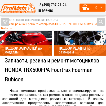
8 (495) 797-21-24
0
≡ Меню
Главная
Ремонт и запчасти для HONDA
Запчасти, резина и ремонт мотоциклов HONDA TRX500FPA Fourtrax Fourman
Rubicon
ПОДБОР ЗАПЧАСТЕЙ
по
ПОДБОР РЕЗИНЫ
по
моделям
размерам
Запчасти, резина и ремонт мотоциклов
HONDA TRX500FPA Fourtrax Fourman
Rubicon
Наша компания профессионально специализируется на
таких направлениях, как ремонт, а также продажа резины и
запчастей для мотоциклов различных категорий. В нашем
ассортименте представлены качественные запчасти для