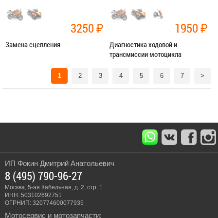
3250
₽
1950
₽
Замена сцепления
Диагностика ходовой и
трансмиссии мотоцикла
Категория:
Ремонт трансмиссии
Категория:
Диагностика
1
2
3
4
5
6
7
>
ЗАПИСАТЬСЯ В СЕРВИС
ЗАПИСАТЬСЯ В СЕРВИС
ИП Фокин Дмитрий Анатольевич
8 (495) 790-96-27
Москва, 5-ая Кабельная, д. 2, стр. 1
ИНН: 503102692751
ОГРНИП: 320774600077935
Мотосервис и мотозапчасти: