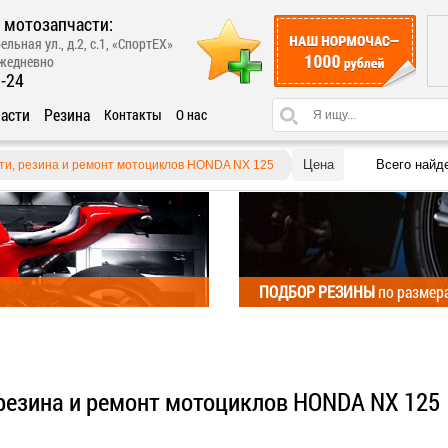
 мотозапчасти:
ельная ул., д.2, с.1, «СпортЕХ»
ежедневно
1-24
асти
Резина
Контакты
О нас
Цена
Всего найд
ти, резина и ремонт мотоциклов HONDA NX 125
ПОДБОР РЕЗИНЫ
по размер
 резина и ремонт мотоциклов HONDA NX 125