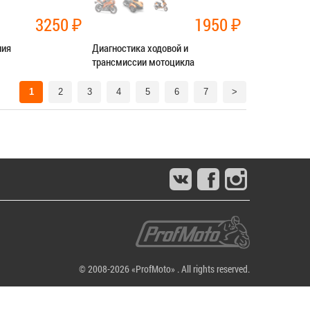
3250
₽
1950
₽
ния
Диагностика ходовой и
трансмиссии мотоцикла
нт трансмиссии
Категория:
Диагностика
1
2
3
4
5
6
7
>
СЯ В СЕРВИС
ЗАПИСАТЬСЯ В СЕРВИС
© 2008-2026 «ProfMoto» . All rights reserved.