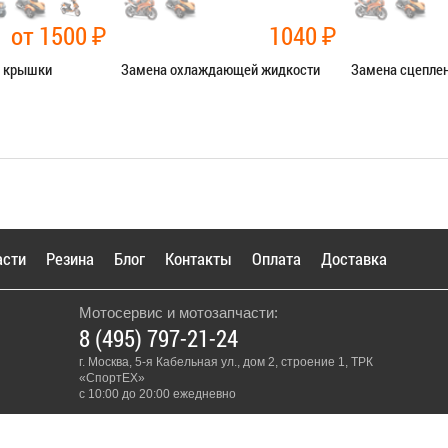
от 1500
₽
1040
₽
й крышки
Замена охлаждающей жидкости
Замена сцепле
чные работы
Категория:
Ремонт сист.
Категория:
Ремо
охлаждения
Я В СЕРВИС
ЗАПИСАТЬ
ЗАПИСАТЬСЯ В СЕРВИС
асти
Резина
Блог
Контакты
Оплата
Доставка
Мотосервис и мотозапчасти:
8 (495) 797-21-24
г. Москва, 5-я Кабельная ул., дом 2, строение 1, ТРК
«СпортЕХ»
с 10:00 до 20:00 ежедневно