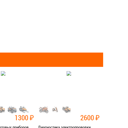
1300
₽
2600
₽
етовых приборов
Диагностика электропроводки