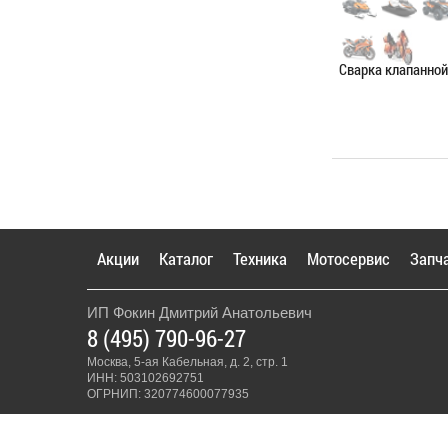
Сварка клапанно
Категория:
Сваро
ЗАПИСАТЬС
Акции
Каталог
Техника
Мотосервис
Запч
ИП Фокин Дмитрий Анатольевич
8 (495) 790-96-27
Москва, 5-ая Кабельная, д. 2, стр. 1
ИНН: 503102692751
ОГРНИП: 320774600077935