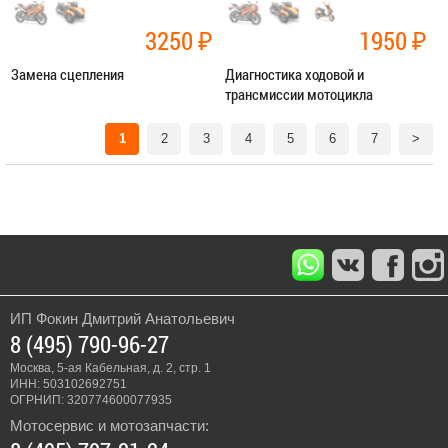
3250
₽
1950
₽
Замена сцепления
Диагностика ходовой и
трансмиссии мотоцикла
Категория:
Ремонт трансмиссии
Категория:
Диагностика
1
2
3
4
5
6
7
>
ЗАПИСАТЬСЯ В СЕРВИС
ЗАПИСАТЬСЯ В СЕРВИС
ИП Фокин Дмитрий Анатольевич
8 (495) 790-96-27
Москва, 5-ая Кабельная, д. 2, стр. 1
ИНН: 503102692751
ОГРНИП: 320774600077935
Мотосервис и мотозапчасти: