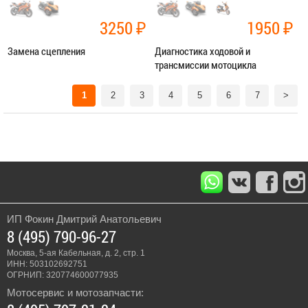
3250
₽
1950
₽
Замена сцепления
Диагностика ходовой и
трансмиссии мотоцикла
Категория:
Ремонт трансмиссии
Категория:
Диагностика
1
2
3
4
5
6
7
>
ЗАПИСАТЬСЯ В СЕРВИС
ЗАПИСАТЬСЯ В СЕРВИС
ИП Фокин Дмитрий Анатольевич
8 (495) 790-96-27
Москва, 5-ая Кабельная, д. 2, стр. 1
ИНН: 503102692751
ОГРНИП: 320774600077935
Мотосервис и мотозапчасти: