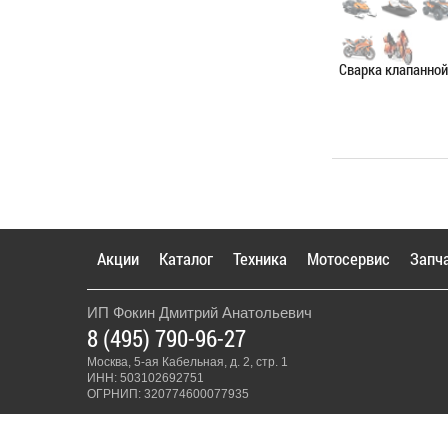
Сварка клапанно
Категория:
Сваро
ЗАПИСАТЬС
Акции
Каталог
Техника
Мотосервис
Запч
ИП Фокин Дмитрий Анатольевич
8 (495) 790-96-27
Москва, 5-ая Кабельная, д. 2, стр. 1
ИНН: 503102692751
ОГРНИП: 320774600077935