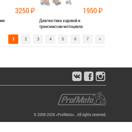
3250
₽
1950
₽
ния
Диагностика ходовой и
трансмиссии мотоцикла
нт трансмиссии
Категория:
Диагностика
1
2
3
4
5
6
7
>
СЯ В СЕРВИС
ЗАПИСАТЬСЯ В СЕРВИС
© 2008-2026 «ProfMoto» . All rights reserved.