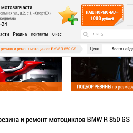
 мотозапчасти:
ельная ул., д.2, с.1, «СпортЕХ»
ежедневно
1-24
асти
Резина
Контакты
О нас
Цена
Всего найд
, резина и ремонт мотоциклов BMW R 850 GS
ПОДБОР РЕЗИНЫ
по размер
 резина и ремонт мотоциклов BMW R 850 GS