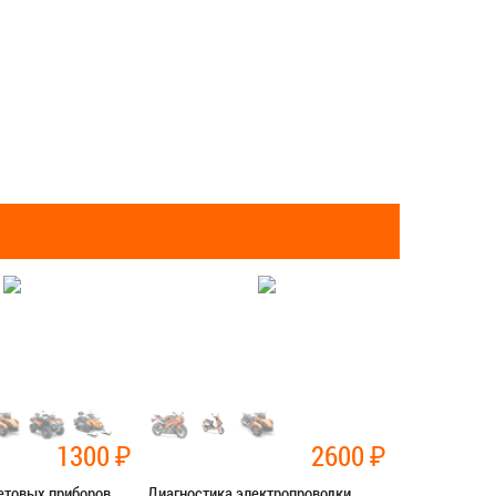
1300
₽
2600
₽
етовых приборов
Диагностика электропроводки