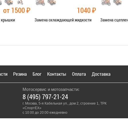
от 1500
₽
1040
₽
й крышки
Замена охлаждающей жидкости
Замена сцепле
чные работы
Категория:
Ремонт сист.
Категория:
Ремо
охлаждения
Я В СЕРВИС
ЗАПИСАТЬ
ЗАПИСАТЬСЯ В СЕРВИС
асти
Резина
Блог
Контакты
Оплата
Доставка
Мотосервис и мотозапчасти:
8 (495) 797-21-24
г. Москва, 5-я Кабельная ул., дом 2, строение 1, ТРК
«СпортЕХ»
с 10:00 до 20:00 ежедневно