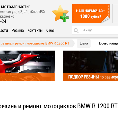
 мотозапчасти:
ельная ул., д.2, с.1, «СпортЕХ»
ежедневно
1-24
асти
Резина
Контакты
О нас
Цена
Всего найд
, резина и ремонт мотоциклов BMW R 1200 RT
ПОДБОР РЕЗИНЫ
по размер
 резина и ремонт мотоциклов BMW R 1200 RT