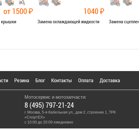
от 1500
₽
1040
₽
й крышки
Замена охлаждающей жидкости
Замена сцепле
чные работы
Категория:
Ремонт сист.
Категория:
Ремо
охлаждения
Я В СЕРВИС
ЗАПИСАТЬ
ЗАПИСАТЬСЯ В СЕРВИС
асти
Резина
Блог
Контакты
Оплата
Доставка
Мотосервис и мотозапчасти:
8 (495) 797-21-24
г. Москва, 5-я Кабельная ул., дом 2, строение 1, ТРК
«СпортЕХ»
с 10:00 до 20:00 ежедневно