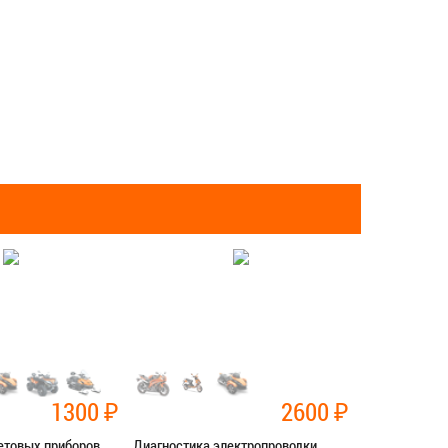
1300
₽
2600
₽
етовых приборов
Диагностика электропроводки