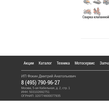
Сварка клапанно
Категория:
Сваро
ЗАПИСАТЬС
Акции
Каталог
Техника
Мотосервис
Запч
ИП Фокин Дмитрий Анатольевич
8 (495) 790-96-27
Москва, 5-ая Кабельная, д. 2, стр. 1
ИНН: 503102692751
ОГРНИП: 320774600077935