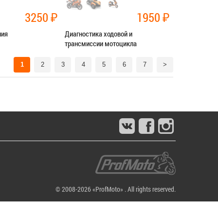
3250
₽
1950
₽
ния
Диагностика ходовой и
трансмиссии мотоцикла
нт трансмиссии
Категория:
Диагностика
1
2
3
4
5
6
7
>
СЯ В СЕРВИС
ЗАПИСАТЬСЯ В СЕРВИС
© 2008-2026 «ProfMoto» . All rights reserved.