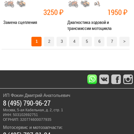
3250
₽
1950
₽
Замена сцепления
Диагностика ходовой и
трансмиссии мотоцикла
Категория:
Ремонт трансмиссии
Категория:
Диагностика
1
2
3
4
5
6
7
>
ЗАПИСАТЬСЯ В СЕРВИС
ЗАПИСАТЬСЯ В СЕРВИС
ИП Фокин Дмитрий Анатольевич
8 (495) 790-96-27
Москва, 5-ая Кабельная, д. 2, стр. 1
ИНН: 503102692751
ОГРНИП: 320774600077935
Мотосервис и мотозапчасти: