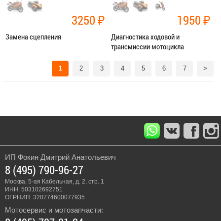
3250
₽
1950
₽
Замена сцепления
Диагностика ходовой и
трансмиссии мотоцикла
Категория:
Ремонт трансмиссии
Категория:
Диагностика
1
2
3
4
5
6
7
>
ЗАПИСАТЬСЯ В СЕРВИС
ЗАПИСАТЬСЯ В СЕРВИС
ИП Фокин Дмитрий Анатольевич
8 (495) 790-96-27
Москва, 5-ая Кабельная, д. 2, стр. 1
ИНН: 503102692751
ОГРНИП: 320774600077935
Мотосервис и мотозапчасти: