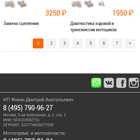
3250
₽
1950
₽
Замена сцепления
Диагностика ходовой и
трансмиссии мотоцикла
Категория:
Ремонт трансмиссии
Категория:
Диагностика
1
2
3
4
5
6
7
>
ЗАПИСАТЬСЯ В СЕРВИС
ЗАПИСАТЬСЯ В СЕРВИС
ИП Фокин Дмитрий Анатольевич
8 (495) 790-96-27
Москва, 5-ая Кабельная, д. 2, стр. 1
ИНН: 503102692751
ОГРНИП: 320774600077935
Мотосервис и мотозапчасти: