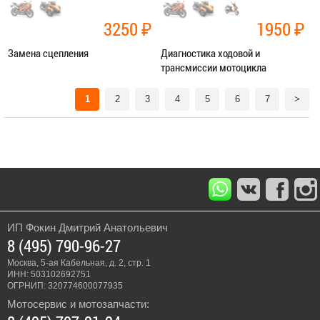
3250
₽
1950
₽
Замена сцепления
Диагностика ходовой и
трансмиссии мотоцикла
Категория:
Ремонт трансмиссии
Категория:
Диагностика
1
2
3
4
5
6
7
>
ЗАПИСАТЬСЯ В СЕРВИС
ЗАПИСАТЬСЯ В СЕРВИС
ИП Фокин Дмитрий Анатольевич
8 (495) 790-96-27
Москва, 5-ая Кабельная, д. 2, стр. 1
ИНН: 503102692751
ОГРНИП: 320774600077935
Мотосервис и мотозапчасти: