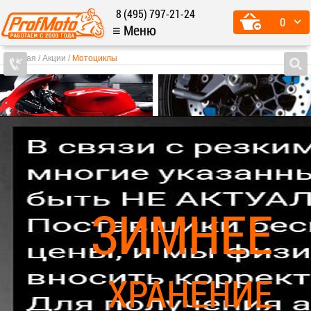
8 (495) 797-21-24
0
≡ Меню
Главная
Акции
Мотоциклы
ПОДБОР ЗАПЧАСТЕЙ
по
ПОДБОР РЕЗИНЫ
по
моделям
размерам
ЗИМНЕЕ
ХРАНЕНИЕ