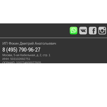
ИП Фокин Дмитрий Анатольевич
8 (495) 790-96-27
Москва, 5-ая Кабельная, д. 2, стр. 1
ИНН: 503102692751
ОГРНИП: 320774600077935
Мотосервис и мотозапчасти:
8 (495) 797-21-24
г. Москва, 5-я Кабельная ул., дом 2, строение 1, ТРК «СпортЕХ»
с 10:00 до 20:00 ежедневно